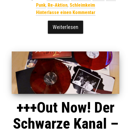
Punk
,
Re-Aktion
,
Schleimkeim
Hinterlasse einen Kommentar
Weiterlesen
+++Out Now! Der
Schwarze Kanal –