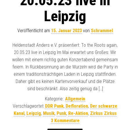
20.05.23 live in
Leipzig
Veröffentlicht am
15. Januar 2023
von
Schrammel
Heldenstadt Anders e.V. präsentiert: To the Roots again,
20.05.23 live in Leipzig Im Mai erwartet uns Großes: Wir
wollen mit einem richtig guten Konzertabend gemeinsam
feiern. In Rückbesinnung an die Wurzeln wird die Party in
einem traditionsträchtigen Laden in Leipzig stattfinden.
Daher gibt es keinen Kartenvorverkauf und die Plätze
sind beschränkt. Also zeitig genug da […]
Kategorie:
Allgemein
Verschlagwortet
DDR Punk
,
Defloration
,
Der schwarze
Kanal
,
Leipzig
,
Musik
,
Punk
,
Re-Aktion
,
Zirkus Zirkus
3 Kommentare