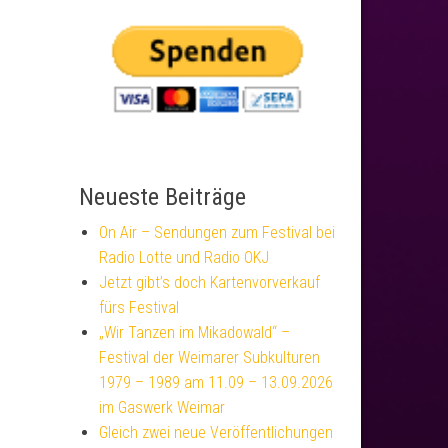
Neueste Beiträge
On Air – Sendungen zum Festival bei
Radio Lotte und Radio OKJ
Jetzt gibt’s doch Kartenvorverkauf
fürs Festival
„Wir Tanzen im Mikadowald“ –
Festival der Weimarer Subkulturen
1979 – 1989 am 11.09 – 13.09.2026
im Gaswerk Weimar
Gleich zwei neue Veröffentlichungen