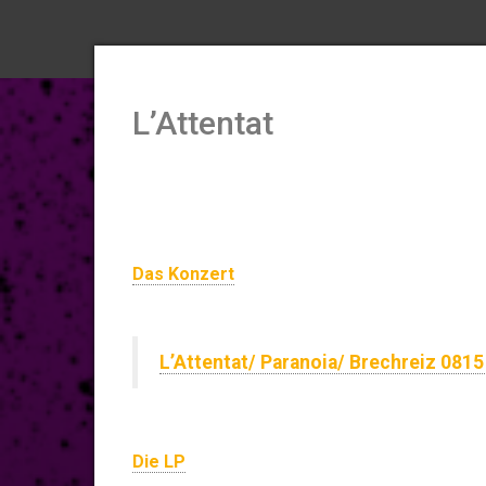
L’Attentat
Das Konzert
L’Attentat/ Paranoia/ Brechreiz 081
Die LP