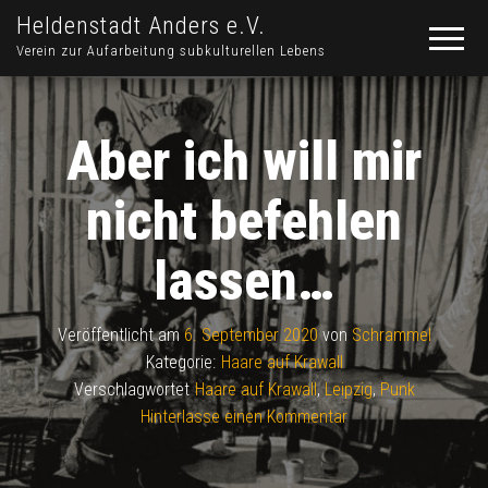
Heldenstadt Anders e.V.
Verein zur Aufarbeitung subkulturellen Lebens
Aber ich will mir
nicht befehlen
lassen…
Veröffentlicht am
6. September 2020
von
Schrammel
Kategorie:
Haare auf Krawall
Verschlagwortet
Haare auf Krawall
,
Leipzig
,
Punk
Hinterlasse einen Kommentar