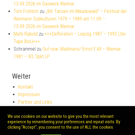
13.09.2026 im Gaswerk Weimar
Tom Fröhlich
zu
„Wir Tanzen im Mikadowald“ – Festival der
Weimarer Subkulturen 1979 – 1989 am 11.09 –
13.09.2026 im Gaswerk Weimar
Matti Rabold
zu
+++Defloration – Leipzig 1987 – 1992 (3er
Tape Box)+++
Schrammel
zu
Out now: Madmans/ Ernst F.All – Weimar
1981 – 83, Split LP
Weiter
Kontakt
Impressum
Partner und Links
Datenschutz
We use cookies on our website to give you the most relevant
experience by remembering your preferences and repeat visits. By
clicking “Accept”, you consent to the use of ALL the cookies.