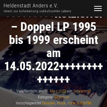
Heldenstadt Anders e.V.
+++++++++Rotzlöffel
Verein zur Aufarbeitung subkulturellen Lebens
– Doppel LP 1995
bis 1999 erscheint
am
14.05.2022++++++++
++++++
Veröffentlicht am
11. März 2022
von
Schrammel
Kategorie:
Allgemein
Verschlagwortet
Dresden
,
Musik
,
Punk
,
Rotzlöffel