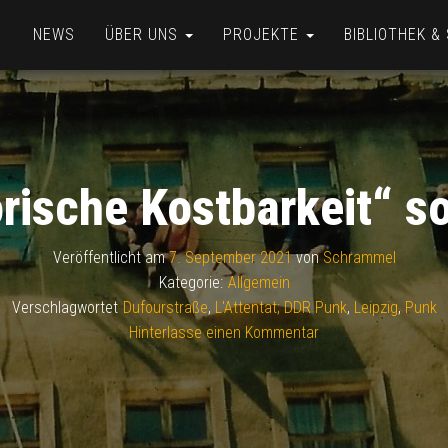
NEWS
ÜBER UNS
PROJEKTE
BIBLIOTHEK 
rische Kostbarkeit“ so
Veröffentlicht am
7. September 2021
von
Schrammel
Kategorie:
Allgemein
Verschlagwortet
Dufourstraße
,
L'Attentat; DDR Punk
,
Leipzig
,
Punk
Hinterlasse einen Kommentar