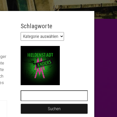
Schlagworte
iger
nte
tte
ch
 es