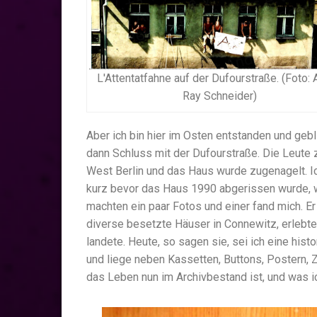
L'Attentatfahne auf der Dufourstraße. (Foto: 
Ray Schneider)
Aber ich bin hier im Osten entstanden und geb
dann Schluss mit der Dufourstraße. Die Leute
West Berlin und das Haus wurde zugenagelt. I
kurz bevor das Haus 1990 abgerissen wurde, w
machten ein paar Fotos und einer fand mich. E
diverse besetzte Häuser in Connewitz, erlebte
landete. Heute, so sagen sie, sei ich eine hist
und liege neben Kassetten, Buttons, Postern, 
das Leben nun im Archivbestand ist, und was i