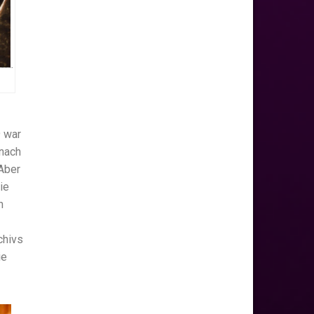
9 war
 nach
Aber
ie
h
chivs
ie