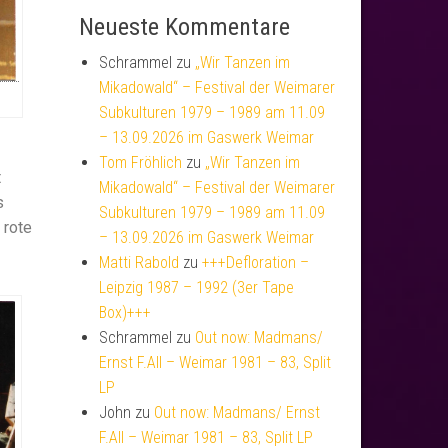
Neueste Kommentare
Schrammel
zu
„Wir Tanzen im
Mikadowald“ – Festival der Weimarer
Subkulturen 1979 – 1989 am 11.09
– 13.09.2026 im Gaswerk Weimar
Tom Fröhlich
zu
„Wir Tanzen im
t
Mikadowald“ – Festival der Weimarer
s
Subkulturen 1979 – 1989 am 11.09
 rote
– 13.09.2026 im Gaswerk Weimar
Matti Rabold
zu
+++Defloration –
Leipzig 1987 – 1992 (3er Tape
Box)+++
Schrammel
zu
Out now: Madmans/
Ernst F.All – Weimar 1981 – 83, Split
LP
John
zu
Out now: Madmans/ Ernst
F.All – Weimar 1981 – 83, Split LP