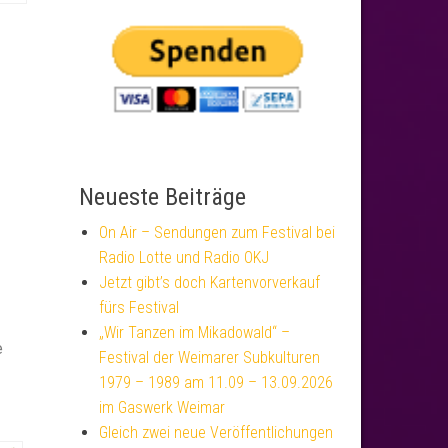
Neueste Beiträge
On Air – Sendungen zum Festival bei
Radio Lotte und Radio OKJ
Jetzt gibt’s doch Kartenvorverkauf
fürs Festival
„Wir Tanzen im Mikadowald“ –
e
Festival der Weimarer Subkulturen
1979 – 1989 am 11.09 – 13.09.2026
im Gaswerk Weimar
Gleich zwei neue Veröffentlichungen