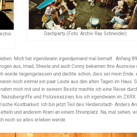
Dachparty (Foto: Archiv Ray Schneider)
Archiv
lieben. Mich hat irgendwann irgendjemand mal bemalt. Anfang 8
 zogen aus, Imad, Sheela und auch Conny bekamen ihre Ausreise
ch wurde liegengelassen und dachte schon, dies sei mein Ende. 
aren noch einmal ein paar Leute aus den alten Tagen im Haus. S
r nahm mich mit und in seinem Besitz machte ich eine Reise durc
 Naziübergriffe und Polizeirazzien, bis ich irgendwann im ZXRX
orische Kostbarkeit. Ich bin jetzt Teil des Heldenstadt- Anders Ar
Zetteln und anderem Kram an einem Ehrenplatz. Na, mal sehen, w
ch noch so alles erleben werde.