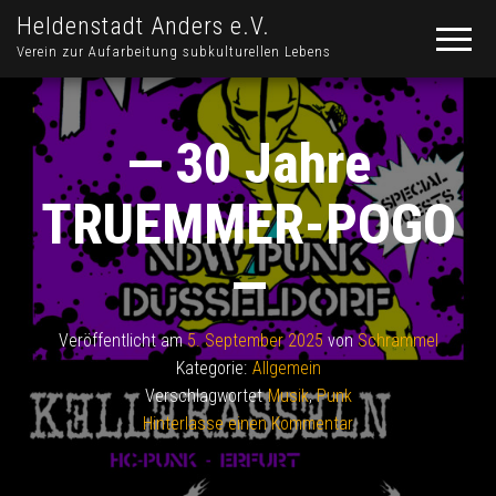
Heldenstadt Anders e.V.
Verein zur Aufarbeitung subkulturellen Lebens
— 30 Jahre
TRUEMMER-POGO
—
Veröffentlicht am
5. September 2025
von
Schrammel
Kategorie:
Allgemein
Verschlagwortet
Musik
,
Punk
Hinterlasse einen Kommentar